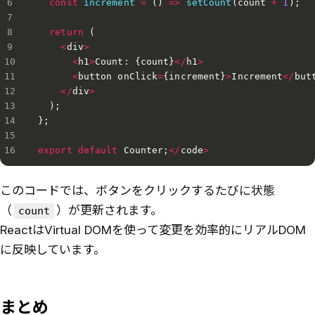
const
increment
=
(
)
=>
setCount
(
count 
+
1
)
;
return
(
<
div
>
<
h1
>
Count
:
{
count
}
<
/
h1
>
<
button onClick
=
{
increment
}
>
Increment
<
/
but
<
/
div
>
)
;
}
;
export
default
 Counter
;
<
/
code
>
このコードでは、ボタンをクリックするたびに状態
（
）が更新されます。
count
ReactはVirtual DOMを使って変更を効率的にリアルDOM
に反映しています。
まとめ