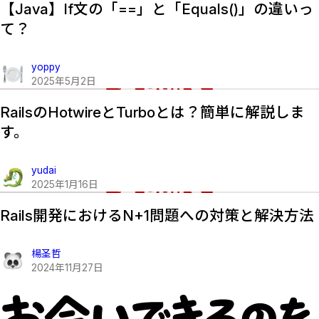
【Java】if文の「==」と「equals()」の違いっ
て？
yoppy
2025
年
5
月
2
日
RailsのHotwireとTurboとは？簡単に解説しま
す。
yudai
2025
年
1
月
16
日
Rails開発におけるN+1問題への対策と解決方法
楊圣哲
2024
年
11
月
27
日