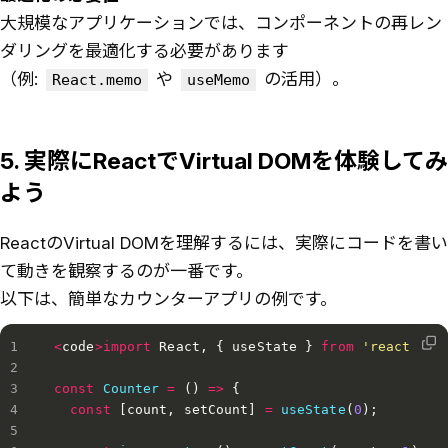
大規模なアプリケーションでは、コンポーネントの再レン
ダリングを最適化する必要があります
（例:
や
の活用）。
React.memo
useMemo
5. 実際にReactでVirtual DOMを体験してみ
よう
ReactのVirtual DOMを理解するには、実際にコードを書い
て動きを観察するのが一番です。
以下は、簡単なカウンターアプリの例です。
<
code
>
import
 React
,
{
 useState 
}
from
'react'
;
const
Counter
=
(
)
=>
{
const
[
count
,
 setCount
]
=
useState
(
0
)
;