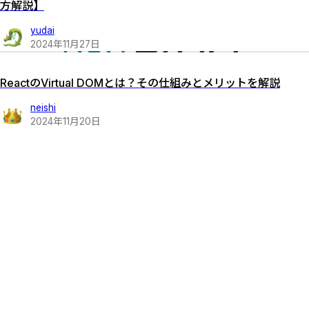
方解説】
yudai
2024
年
11
月
27
日
ReactのVirtual DOMとは？その仕組みとメリットを解説
neishi
2024
年
11
月
20
日