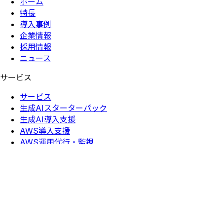
ホーム
特長
導入事例
企業情報
採用情報
ニュース
サービス
サービス
生成AIスターターパック
生成AI導入支援
AWS導入支援
AWS運用代行・監視
AWSセキュリティ支援
データ分析基盤構築
QuickSight導入支援
定額制開発
採用情報