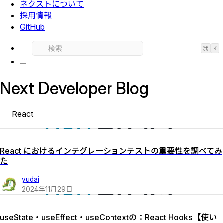
ネクストについて
採用情報
GitHub
⌘
K
Next Developer Blog
React
React におけるインテグレーションテストの重要性を調べてみ
た
yudai
2024
年
11
月
29
日
useState・useEffect・useContextの：React Hooks【使い