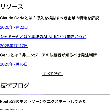
リソース
Claude Codeとは？導入を検討すべき企業の特徴を解説
2026
年
7
月
22
日
シャドーAIとは？現場のAI活用にどう向き合うか
2026
年
7
月
17
日
GenUとは？非エンジニアの決裁者が知るべき発注判断
2026
年
7
月
16
日
すべて読む
技術ブログ
Route53のホストゾーンをエクスポートしてみた