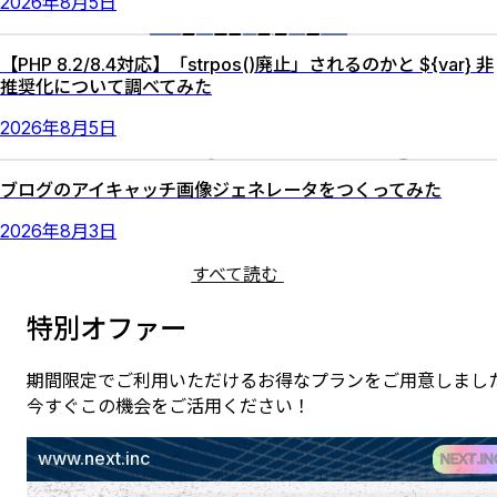
2026
年
8
月
5
日
【PHP 8.2/8.4対応】「strpos()廃止」されるのかと ${var} 非
推奨化について調べてみた
2026
年
8
月
5
日
ブログのアイキャッチ画像ジェネレータをつくってみた
2026
年
8
月
3
日
すべて読む
特別オファー
期間限定でご利用いただけるお得なプランをご用意しまし
今すぐこの機会をご活用ください！
www.next.inc
NEXT.IN