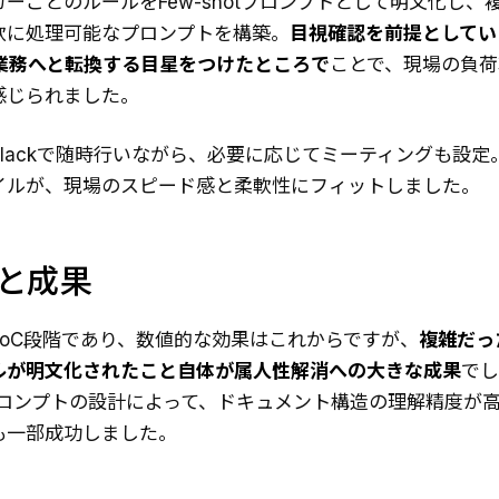
ーごとのルールをFew-shotプロンプトとして明文化し、
軟に処理可能なプロンプトを構築。
目視確認を前提としてい
の業務へと転換する目星をつけたところで
ことで、現場の負荷
感じられました。
lackで随時行いながら、必要に応じてミーティングも設定
イルが、現場のスピード感と柔軟性にフィットしました。
果と成果
PoC段階であり、数値的な効果はこれからですが、
複雑だっ
ルが明文化されたこと自体が属人性解消への大きな成果
でし
otプロンプトの設計によって、ドキュメント構造の理解精度が
も一部成功しました。