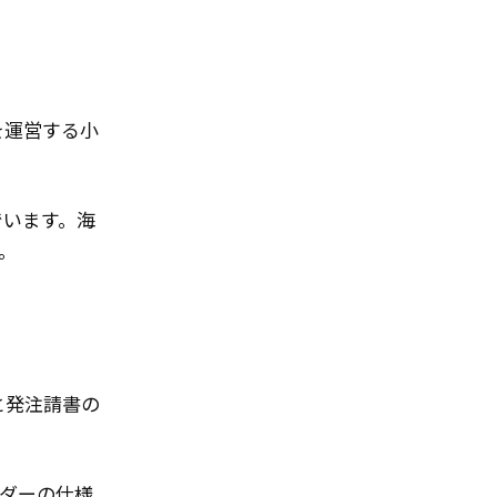
を運営する小
でいます。海
。
と発注請書の
ダーの仕様