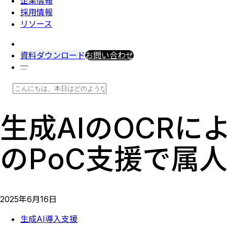
企業情報
採用情報
リソース
資料ダウンロード
お問い合わせ
生成AIのOCRに
のPoC支援で属
2025
年
6
月
16
日
生成AI導入支援