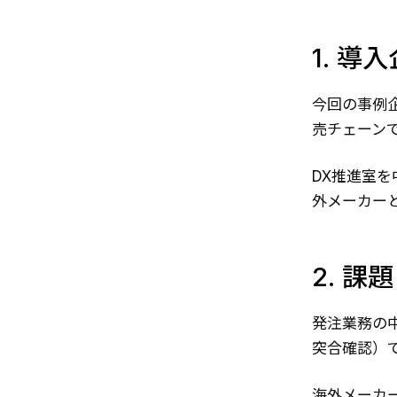
1. 
今回の事例
売チェーン
DX推進室
外メーカー
2. 課
発注業務の
突合確認）
海外メーカ