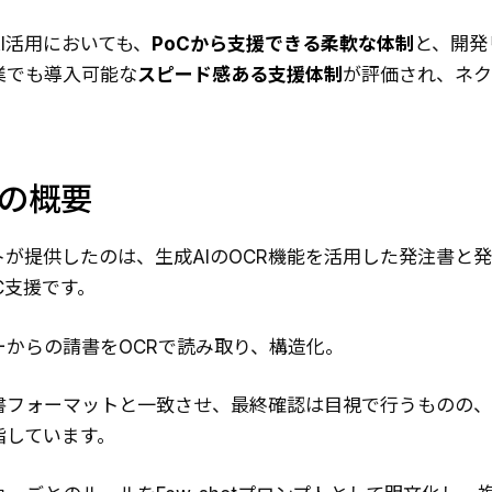
I活用においても、
PoCから支援できる柔軟な体制
と、開発
業でも導入可能な
スピード感ある支援体制
が評価され、ネク
。
入の概要
トが提供したのは、生成AIのOCR機能を活用した発注書と
C支援です。
ーからの請書をOCRで読み取り、構造化。
書フォーマットと一致させ、最終確認は目視で行うものの、
指しています。