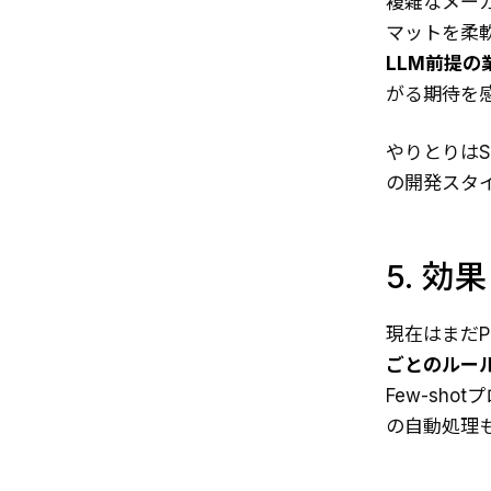
複雑なメーカ
マットを柔
LLM前提
がる期待を
やりとりはS
の開発スタ
5. 効
現在はまだ
ごとのルー
Few-sh
の自動処理