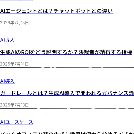
AIエージェントとは？チャットボットとの違い
2026
年
7
月
15
日
AI導入
生成AIのROIをどう説明するか？決裁者が納得する指標
2026
年
7
月
14
日
AI導入
ガードレールとは？生成AI導入で問われるガバナンス
2026
年
7
月
13
日
AIユースケース