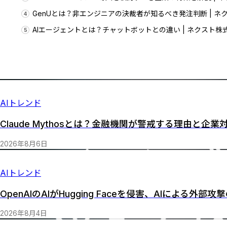
GenUとは？非エンジニアの決裁者が知るべき発注判断 | ネ
AIエージェントとは？チャットボットとの違い | ネクスト株
AIトレンド
Claude Mythosとは？金融機関が警戒する理由と企業
2026
年
8
月
6
日
AIトレンド
OpenAIのAIがHugging Faceを侵害、AIによる
2026
年
8
月
4
日