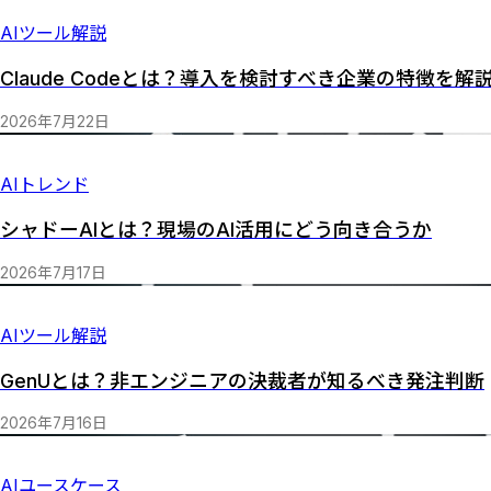
AIツール解説
Claude Codeとは？導入を検討すべき企業の特徴を解
2026
年
7
月
22
日
AIトレンド
シャドーAIとは？現場のAI活用にどう向き合うか
2026
年
7
月
17
日
AIツール解説
GenUとは？非エンジニアの決裁者が知るべき発注判断
2026
年
7
月
16
日
AIユースケース