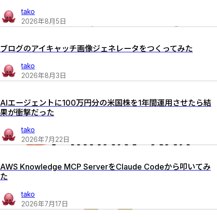
tako
2026
年
8
月
5
日
ブログのアイキャッチ画像ジェネレータをつくってみた
tako
2026
年
8
月
3
日
AIエージェントに100万円分の米国株を1年間運用させたら結
果が衝撃だった
tako
2026
年
7
月
22
日
AWS Knowledge MCP ServerをClaude Codeから叩いてみ
た
tako
2026
年
7
月
17
日