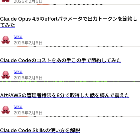
2026
年
2
月
6
日
Claude Opus 4.5のeffortパラメータで出力トークンを節約し
てみた
tako
2026
年
2
月
6
日
Claude Codeのコストをあの手この手で節約してみた
tako
2026
年
2
月
6
日
AIがAWSの管理者権限を8分で取得した話を読んで震えた
tako
2026
年
2
月
6
日
Claude Code Skillsの使い方を解説