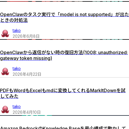
OpenClawのタスク実行で「model is not supported」が出た
ときの対処法
tako
2026
年
6
月
8
日
OpenClawから返信がない時の復旧方法(1008: unauthorized:
gateway token missing)
tako
2026
年
4
月
22
日
PDFもWordもExcelもmdに変換してくれるMarkItDownを試
してみた
tako
2026
年
4
月
10
日
Amazon BedrockのKnowledge Baseを最小構成で動かして