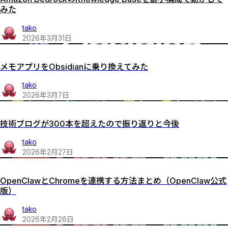
みた
tako
2026
年
3
月
31
日
メモアプリをObsidianに乗り換えてみた
tako
2026
年
3
月
7
日
技術ブログが300本を超えたので振り返りと今後
tako
2026
年
2
月
27
日
OpenClawとChromeを連携する方法まとめ（OpenClaw公式
版）
tako
2026
年
2
月
26
日