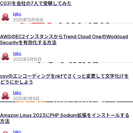
C03)を会社の7人で受験してみた
tako
2025
年
12
月
18
日
AWSのEC2インスタンスからTrend Cloud OneのWorkload
Securityを有効化する方法
tako
2025
年
5
月
15
日
csvのエンコーディングをnkfでさくっと変更して文字化けを
どうにかしよう
tako
2025
年
1
月
9
日
Amazon Linux 2023にPHP Sodium拡張をインストールする
方法
tako