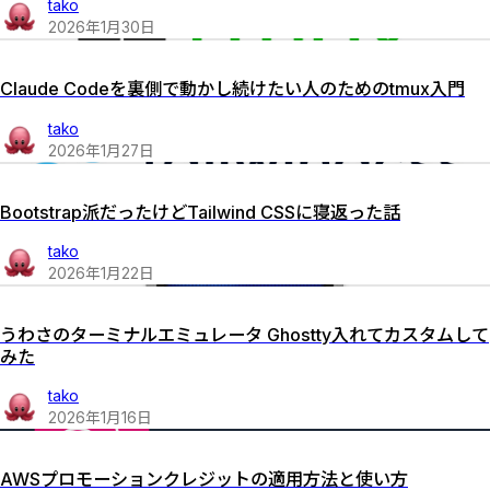
tako
2026
年
1
月
30
日
Claude Codeを裏側で動かし続けたい人のためのtmux入門
tako
2026
年
1
月
27
日
Bootstrap派だったけどTailwind CSSに寝返った話
tako
2026
年
1
月
22
日
うわさのターミナルエミュレータ Ghostty入れてカスタムして
みた
tako
2026
年
1
月
16
日
AWSプロモーションクレジットの適用方法と使い方