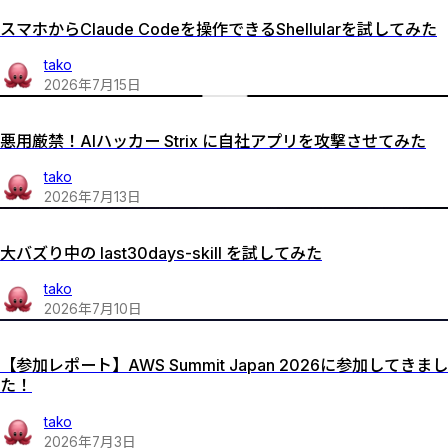
スマホからClaude Codeを操作できるShellularを試してみた
tako
2026
年
7
月
15
日
悪用厳禁！AIハッカー Strix に自社アプリを攻撃させてみた
tako
2026
年
7
月
13
日
大バズり中の last30days-skill を試してみた
tako
2026
年
7
月
10
日
【参加レポート】AWS Summit Japan 2026に参加してきまし
た！
tako
2026
年
7
月
3
日