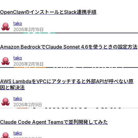
OpenClawのインストールとSlack連携手順
tako
2026
年
2
月
19
日
Amazon BedrockでClaude Sonnet 4.6を使うときの設定方法
tako
2026
年
2
月
18
日
AWS LambdaをVPCにアタッチすると外部APIが呼べない原
因と解決法
tako
2026
年
2
月
9
日
Claude Code Agent Teamsで並列開発してみた
tako