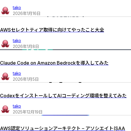
tako
2026
年
1
月
16
日
AWSセレクトティア取得に向けてやったこと大全
tako
2026
年
1
月
8
日
Claude Code on Amazon Bedrockを導入してみた
tako
2026
年
1
月
5
日
CodexをインストールしてAIコーディング環境を整えてみた
tako
2025
年
12
月
19
日
AWS認定ソリューションアーキテクト – アソシエイト(SAA