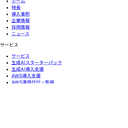
ホーム
特長
導入事例
企業情報
採用情報
ニュース
サービス
サービス
生成AIスターターパック
生成AI導入支援
AWS導入支援
AWS運用代行・監視
AWSセキュリティ支援
データ分析基盤構築
QuickSight導入支援
定額制開発
採用情報