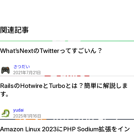
関連記事
What’sNextのTwitterってすごいん？
さつだい
2021
年
7
月
21
日
RailsのHotwireとTurboとは？簡単に解説しま
す。
yudai
2025
年
1
月
16
日
Amazon Linux 2023にPHP Sodium拡張をイン