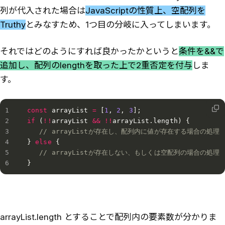
列が代入された場合は
JavaScriptの性質上、空配列を
Truthy
とみなすため、1つ目の分岐に入ってしまいます。
それではどのようにすれば良かったかというと
条件を&&で
追加し、配列のlengthを取った上で2重否定を付与
しま
す。
const
 arrayList 
=
[
1
,
2
,
3
]
;
if
(
!
!
arrayList 
&&
!
!
arrayList
.
length
)
{
// arrayListが存在し、配列内に値が存在する場合の処理
}
else
{
// arrayListが存在しない、もしくは空配列の場合の処理
}
arrayList.length とすることで配列内の要素数が分かりま