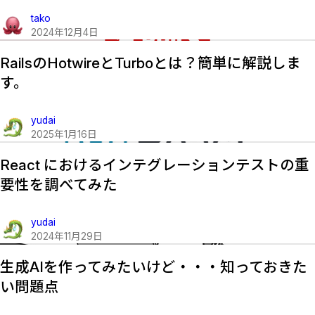
tako
2024
年
12
月
4
日
RailsのHotwireとTurboとは？簡単に解説しま
す。
yudai
2025
年
1
月
16
日
React におけるインテグレーションテストの重
要性を調べてみた
yudai
2024
年
11
月
29
日
生成AIを作ってみたいけど・・・知っておきた
い問題点