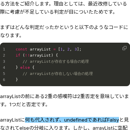
る方法をご紹介します。理由としては、最近改修している
際に考慮が不足している判定が目についたためです。
まずはどんな判定だったかというと以下のようなコードに
なります。
const
 arrayList 
=
[
1
,
2
,
3
]
;
if
(
!
!
arrayList
)
{
// arrayListが存在する場合の処理
}
else
{
// arrayListが存在しない場合の処理
}
arrayListの前にある2重の感嘆符は2重否定を意味していま
す。1つだと否定です。
arrayListに
何も代入されず、undefinedであればFalsy
と見
なされてelseの分岐に入ります。しかし、arrayListに空配