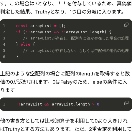
す。この場合は3となり、！！を付与しているため、真偽値
判定した結果、Truthyとなり、1つ目の分岐に入ります。
const
 arrayList 
=
[
]
;
if
(
!
!
arrayList 
&&
!
!
arrayList
.
length
)
{
// arrayListが存在し、配列内に値が存在した場合の処理
}
else
{
// arrayListが存在しない、もしくは空配列の場合の処理
}
上記のような空配列の場合に配列のlengthを取得すると数
値の0が返却されます。0はFalsyのため、elseの条件に入
ります。
!
!
arrayList 
&&
 arrayList
.
length 
>
0
他の書き方としては比較演算子を利用して0より大きけれ
ばTruthyとする方法もあります。ただ、2重否定を利用して