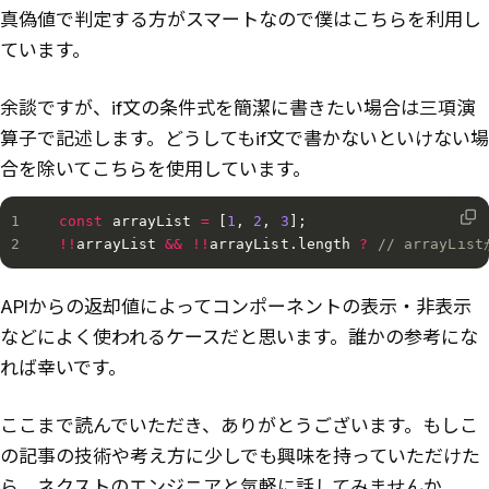
真偽値で判定する方がスマートなので僕はこちらを利用し
ています。
余談ですが、if文の条件式を簡潔に書きたい場合は三項演
算子で記述します。どうしてもif文で書かないといけない場
合を除いてこちらを使用しています。
const
 arrayList 
=
[
1
,
2
,
3
]
;
!
!
arrayList 
&&
!
!
arrayList
.
length 
?
// arrayL
APIからの返却値によってコンポーネントの表示・非表示
などによく使われるケースだと思います。誰かの参考にな
れば幸いです。
ここまで読んでいただき、ありがとうございます。もしこ
の記事の技術や考え方に少しでも興味を持っていただけた
ら、ネクストのエンジニアと気軽に話してみませんか。