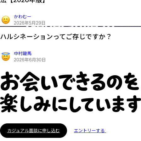
かわむー
2026
年
5
月
29
日
ハルシネーションってご存じですか？
中村龍馬
2026
年
6
月
30
日
カジュアル面談に申し込む
エントリーする