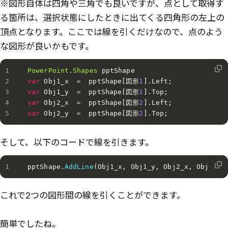
※図形自体は四角や三角でも良いですが、点として取得す
る箇所は、選択状態にしたときに出てくる四角形の左上の
頂点となります。ここでは線を引くだけなので、点のよう
な図形が良いかもです。
PowerPoint
.
Shapes
var
 Obj1_x　＝　pptShape
[
図形
1
]
.
Left
;
var
 Obj1_y　＝　pptShape
[
図形
1
]
.
Top
;
var
 Obj2_x　＝　pptShape
[
図形
2
]
.
Left
;
var
 Obj2_y　＝　pptShape
[
図形
2
]
.
Top
;
そして、以下のコードで線を引きます。
pptShape
.
AddLine
(
Obj1_x
,
 Obj1_y
,
 Obj2_x
,
 Obj2_y
)
これで2つの図形間の線を引くことができます。
簡単でしたね。