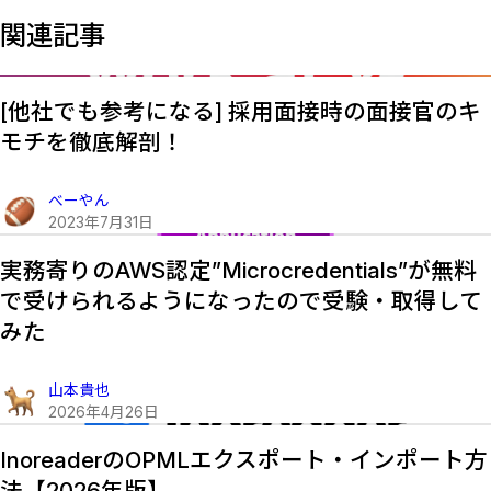
関連記事
[他社でも参考になる] 採用面接時の面接官のキ
モチを徹底解剖！
べーやん
2023
年
7
月
31
日
実務寄りのAWS認定”Microcredentials”が無料
で受けられるようになったので受験・取得して
みた
山本貴也
2026
年
4
月
26
日
InoreaderのOPMLエクスポート・インポート方
法【2026年版】