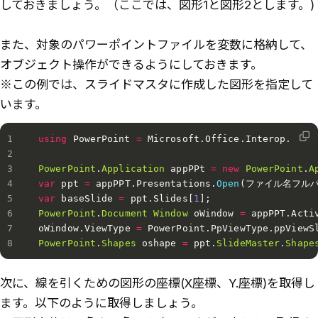
しておきましょう。（ここでは、図形1と図形2とします。)
また、対象のパワーポイントファイルを変数に格納して、
オブジェクト操作ができるようにしておきます。
※この例では、スライドマスタに作成した図形を指定して
います。
using
 PowerPoint 
=
 Microsoft
.
Office
.
Interop
.
Powe
PowerPoint
.
Application
 appPPt 
=
new
PowerPoint
.
A
var
 ppt 
=
 appPPT
.
Presentations
.
Open
(
ファイル名フル
var
 baseSlide 
=
 ppt
.
Slides
[
1
]
;
PowerPoint
.
Document
Window
 oWindow 
=
 appPPT
.
Acti
oWindow
.
ViewType 
=
 PowerPoint
.
PpViewType
.
ppViewS
PowerPoint
.
Shapes
 oshape 
=
 ppt
.
SlideMaster
.
Shape
次に、線を引くための図形の座標(X座標、Y.座標)を取得し
ます。以下のように取得しましょう。