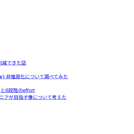
円も削減できた話
${var} 非推奨化について調べてみた
 と6段階のeffort
ジニアが目指す像について考えた