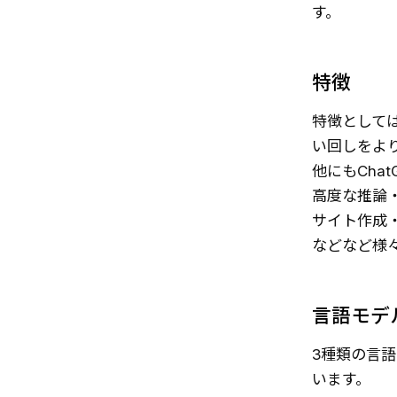
す。
特徴
特徴としては
い回しをよ
他にもCha
高度な推論
サイト作成
などなど様
言語モデ
3種類の言
います。