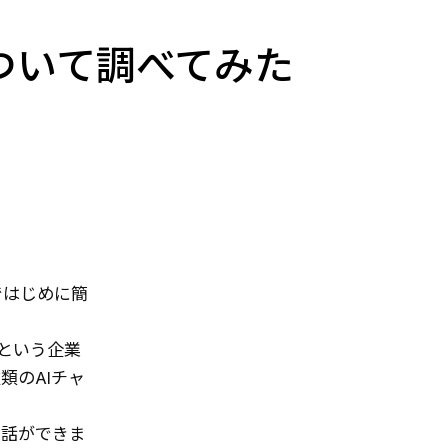
t】について調べてみた
ではじめに簡
」という企業
類のAIチャ
対話ができま