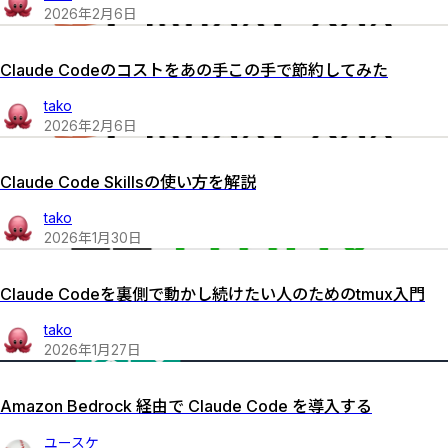
2026
年
2
月
6
日
Claude Codeのコストをあの手この手で節約してみた
tako
2026
年
2
月
6
日
Claude Code Skillsの使い方を解説
tako
2026
年
1
月
30
日
Claude Codeを裏側で動かし続けたい人のためのtmux入門
tako
2026
年
1
月
27
日
Amazon Bedrock 経由で Claude Code を導入する
ユースケ