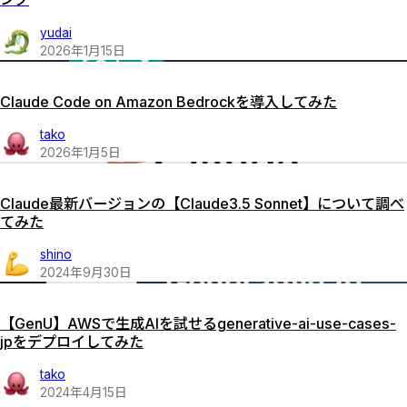
yudai
2026
年
1
月
15
日
Claude Code on Amazon Bedrockを導入してみた
tako
2026
年
1
月
5
日
Claude最新バージョンの【Claude3.5 Sonnet】について調べ
てみた
shino
2024
年
9
月
30
日
【GenU】AWSで生成AIを試せるgenerative-ai-use-cases-
jpをデプロイしてみた
tako
2024
年
4
月
15
日