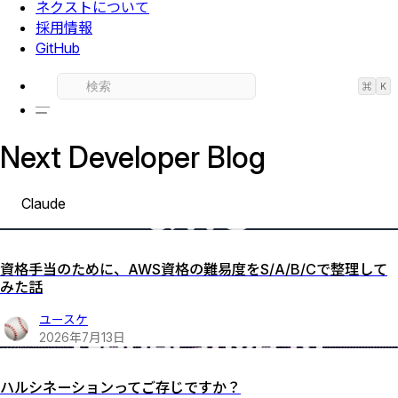
ネクストについて
採用情報
GitHub
⌘
K
Next Developer Blog
Claude
資格手当のために、AWS資格の難易度をS/A/B/Cで整理して
みた話
ユースケ
2026
年
7
月
13
日
ハルシネーションってご存じですか？