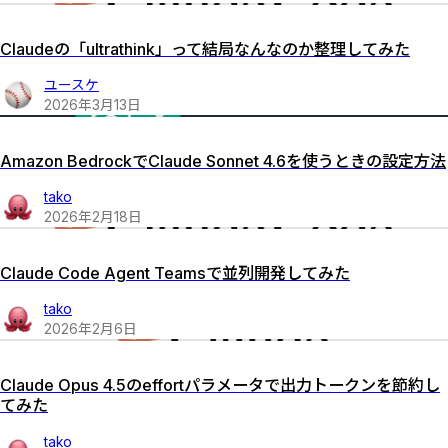
Claudeの「ultrathink」って結局なんなのか整理してみた
ユースケ
2026
年
3
月
13
日
Amazon BedrockでClaude Sonnet 4.6を使うときの設定方法
tako
2026
年
2
月
18
日
Claude Code Agent Teamsで並列開発してみた
tako
2026
年
2
月
6
日
Claude Opus 4.5のeffortパラメータで出力トークンを節約し
てみた
tako