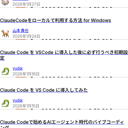
2026
年
1
月
27
日
ClaudeCodeをローカルで利用する方法 for Windows
山本貴也
2026
年
1
月
24
日
Claude Code を VSCode に導入した後に必ず行うべき初期設
定
yudai
2026
年
1
月
16
日
Claude Code を VS Code に導入してみた
yudai
2026
年
1
月
15
日
Claude Codeで始めるAIエージェント時代のバイブコーディ
ング