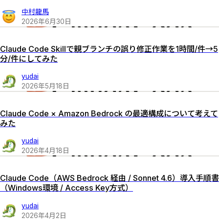
中村龍馬
2026
年
6
月
30
日
Claude Code Skillで親ブランチの誤り修正作業を1時間/件→5
分/件にしてみた
yudai
2026
年
5
月
18
日
Claude Code × Amazon Bedrock の最適構成について考えて
みた
yudai
2026
年
4
月
18
日
Claude Code（AWS Bedrock 経由 / Sonnet 4.6）導入手順書
（Windows環境 / Access Key方式）
yudai
2026
年
4
月
2
日