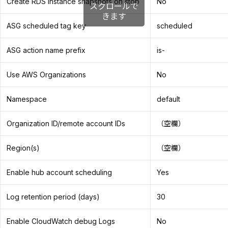
Create RDS instance snapshots on stop
No
スクロールで
きます
ASG scheduled tag key
scheduled
ASG action name prefix
is-
Use AWS Organizations
No
Namespace
default
Organization ID/remote account IDs
（空欄）
Region(s)
（空欄）
Enable hub account scheduling
Yes
Log retention period (days)
30
Enable CloudWatch debug Logs
No