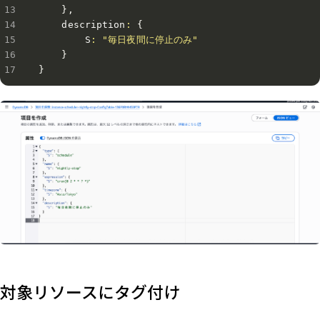
}
,
    description
:
{
        S
:
"毎日夜間に停止のみ"
}
}
対象リソースにタグ付け