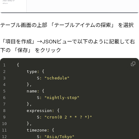
テーブル画面の上部 「テーブルアイテムの探索」 を選択
「項目を作成」→JSONビューで以下のように記載して右
下の 「保存」 をクリック
{
    type
:
{
        S
:
"schedule"
}
,
    name
:
{
        S
:
"nightly-stop"
}
,
    expression
:
{
        S
:
"cron(0 2 * * ? *)"
}
,
    timezone
:
{
        S
:
"Asia/Tokyo"