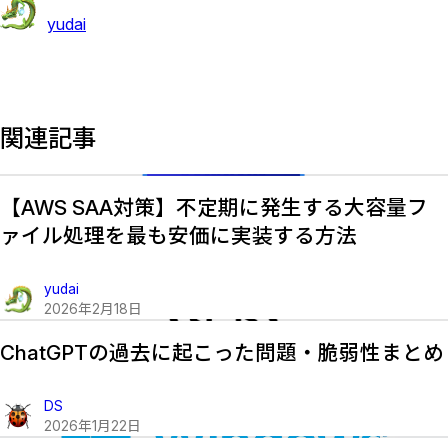
yudai
関連記事
【AWS SAA対策】不定期に発生する大容量フ
ァイル処理を最も安価に実装する方法
yudai
2026
年
2
月
18
日
ChatGPTの過去に起こった問題・脆弱性まとめ
DS
2026
年
1
月
22
日