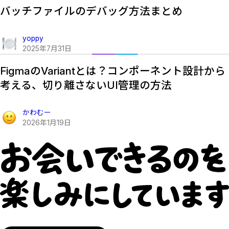
バッチファイルのデバッグ方法まとめ
yoppy
2025
年
7
月
31
日
FigmaのVariantとは？コンポーネント設計から
考える、切り離さないUI管理の方法
かわむー
2026
年
1
月
19
日