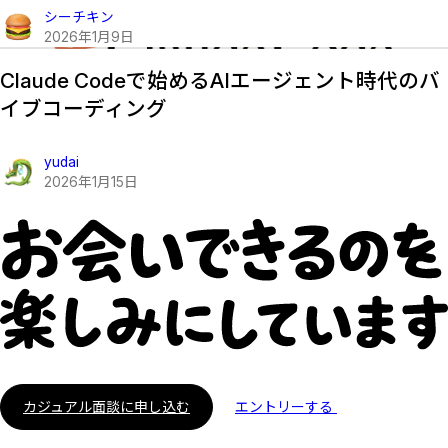
シーチキン
2026
年
1
月
9
日
Claude Codeで始めるAIエージェント時代のバ
イブコーディング
yudai
2026
年
1
月
15
日
カジュアル面談に申し込む
エントリーする