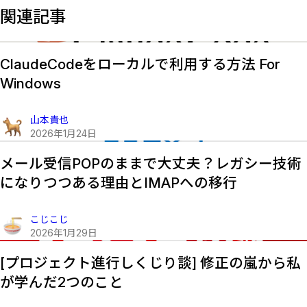
関連記事
ClaudeCodeをローカルで利用する方法 For
Windows
山本貴也
2026
年
1
月
24
日
メール受信POPのままで大丈夫？レガシー技術
になりつつある理由とIMAPへの移行
こじこじ
2026
年
1
月
29
日
[プロジェクト進行しくじり談] 修正の嵐から私
が学んだ2つのこと