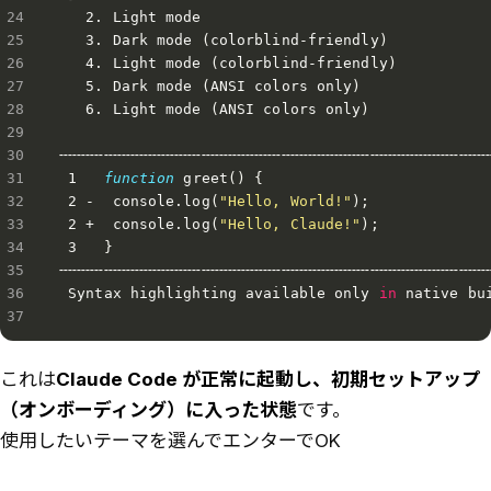
   2. Light mode

   3. Dark mode 
(
colorblind-friendly
)
   4. Light mode 
(
colorblind-friendly
)
   5. Dark mode 
(
ANSI colors only
)
   6. Light mode 
(
ANSI colors only
)
╌╌╌╌╌╌╌╌╌╌╌╌╌╌╌╌╌╌╌╌╌╌╌╌╌╌╌╌╌╌╌╌╌╌╌╌╌╌╌╌╌╌╌╌╌╌╌╌╌
 1   
function
 greet
(
)
{
 2 -  console.log
(
"Hello, World!"
)
;
 2 +  console.log
(
"Hello, Claude!"
)
;
 3   
}
╌╌╌╌╌╌╌╌╌╌╌╌╌╌╌╌╌╌╌╌╌╌╌╌╌╌╌╌╌╌╌╌╌╌╌╌╌╌╌╌╌╌╌╌╌╌╌╌╌
 Syntax highlighting available only 
in
 native bui
これは
Claude Code が正常に起動し、初期セットアップ
（オンボーディング）に入った状態
です。
使用したいテーマを選んでエンターでOK