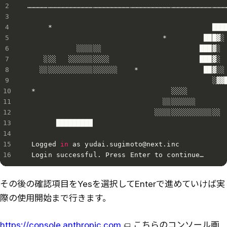
…………………………………………………………………………………………………………………………………
     *                                       ████
                                 *         ███▓░ 
            ░░░░░░                        ███▓░

    ░░░   ░░░░░░░░░░                      ███▓░

   ░░░░░░░░░░░░░░░░░░░    *                ██▓░░ 
                                             ░▓▓█
 *                                 ░░░░          
                                 ░░░░░░░░        
                               ░░░░░░░░░░░░░░░░  
       █████████                                 
 Logged 
in
 as yudai.sugimoto@next.inc

 Login successful. Press Enter to continue…
その後の確認項目をYesを選択してEnterで進めていけば実
際の使用開始まで行きます。
https://console.anthropic.com
こちらのコンソール画