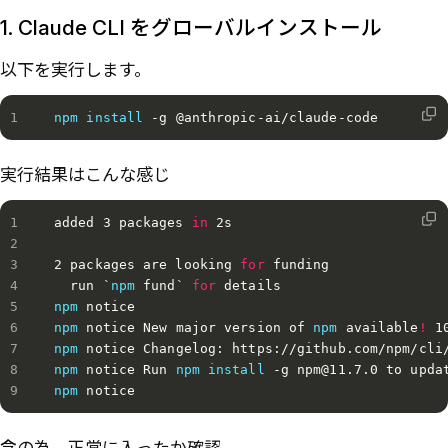
1. Claude CLI をグローバルインストール
以下を実行します。
npm
install
 -g @anthropic-ai/claude-code
実行結果はこんな感じ
added 3 packages 
in
 2s

2 packages are looking 
for
 funding

  run 
`
npm
 fund
`
for
npm
npm
 notice New major version of 
npm
 available
!
 1
npm
npm
 notice Run 
npm
install
 -g npm@11.7.0 to upda
npm
 notice 
念の為、正常に入ったか確認