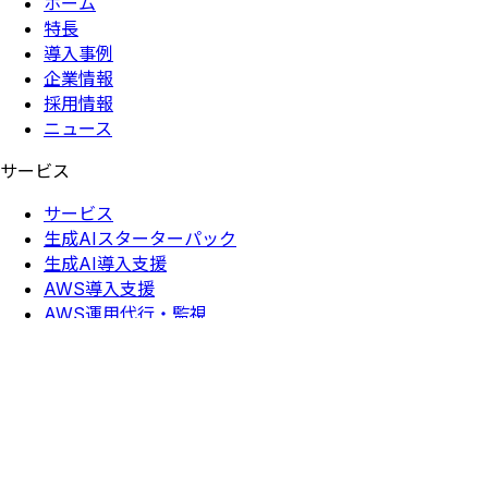
ホーム
特長
導入事例
企業情報
採用情報
ニュース
サービス
サービス
生成AIスターターパック
生成AI導入支援
AWS導入支援
AWS運用代行・監視
AWSセキュリティ支援
データ分析基盤構築
QuickSight導入支援
定額制開発
採用情報