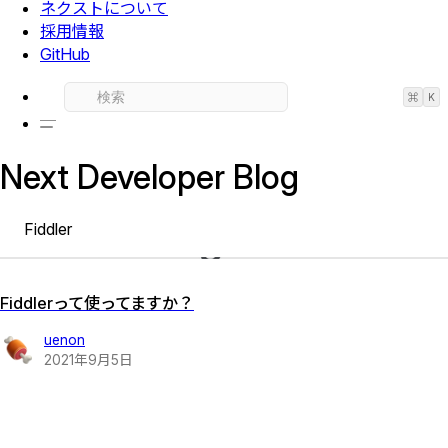
ネクストについて
採用情報
GitHub
⌘
K
Next Developer Blog
Fiddler
Fiddlerって使ってますか？
uenon
2021
年
9
月
5
日