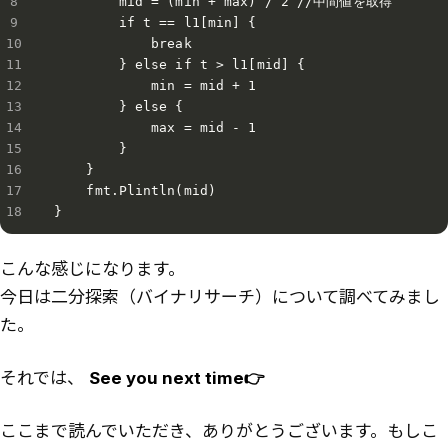
        mid = (min + max) / 2 //中間値を取得

        if t == l1[min] {

            break

        } else if t > l1[mid] {

            min = mid + 1

        } else {

            max = mid - 1

        }

    }

    fmt.Plintln(mid)

}
こんな感じになります。
今日は二分探索（バイナリサーチ）について調べてみまし
た。
それでは、
See you next time👉
ここまで読んでいただき、ありがとうございます。もしこ