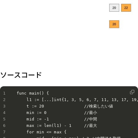
ソースコード
func main() {

    l1 := [...]int{1, 3, 5, 6, 7, 11, 13, 17, 19,
    t := 20                //検索したい値

    min := 0               //最小

    mid := -1              //中間

    max := len(l1) - 1     //最大

    for min <= max {
