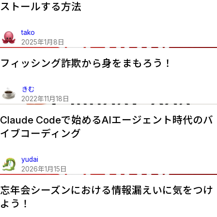
ストールする方法
tako
2025
年
1
月
8
日
フィッシング詐欺から身をまもろう！
きむ
2022
年
11
月
18
日
Claude Codeで始めるAIエージェント時代のバ
イブコーディング
yudai
2026
年
1
月
15
日
忘年会シーズンにおける情報漏えいに気をつけ
よう！