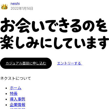
neishi
2022
年
1
月
14
日
カジュアル面談に申し込む
エントリーする
ネクストについて
ホーム
特長
導入事例
企業情報