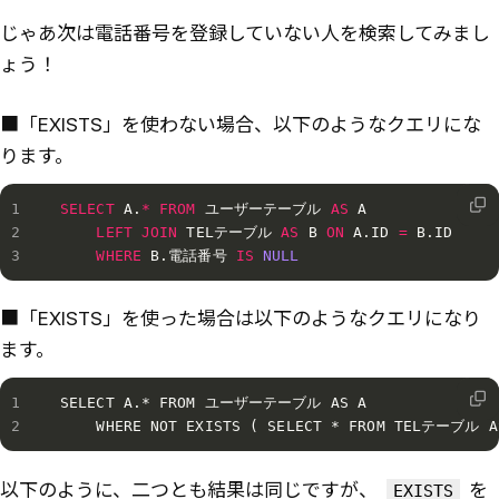
じゃあ次は電話番号を登録していない人を検索してみまし
ょう！
■「EXISTS」を使わない場合、以下のようなクエリにな
ります。
SELECT
 A
.
*
FROM
 ユーザーテーブル 
AS
 A

LEFT
JOIN
 TELテーブル 
AS
 B 
ON
 A
.
ID 
=
 B
.
ID

WHERE
 B
.
電話番号 
IS
NULL
■「EXISTS」を使った場合は以下のようなクエリになり
ます。
SELECT A.* FROM ユーザーテーブル AS A

    WHERE NOT EXISTS ( SELECT * FROM TELテーブル A
以下のように、二つとも結果は同じですが、
を
EXISTS