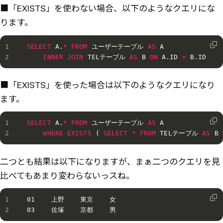
■「EXISTS」を使わない場合、以下のようなクエリにな
ります。
SELECT
 A
.
*
FROM
 ユーザーテーブル 
AS
 A

INNER
JOIN
 TELテーブル 
AS
 B 
ON
 A
.
ID 
=
 B
.
ID
■「EXISTS」を使った場合は以下のようなクエリになり
ます。
SELECT
 A
.
*
FROM
 ユーザーテーブル 
AS
 A

WHERE
EXISTS
(
SELECT
*
FROM
 TELテーブル 
AS
 B 
二つとも結果は以下になりますが、まぁ二つのクエリを見
比べてもあまり変わらないっスね。
01    上野    東京    女

03    佐塚    京都    男