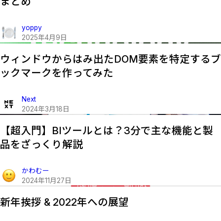
まとめ
yoppy
2025
年
4
月
9
日
ウィンドウからはみ出たDOM要素を特定するブ
ックマークを作ってみた
Next
2024
年
3
月
18
日
【超入門】BIツールとは？3分で主な機能と製
品をざっくり解説
かわむー
2024
年
11
月
27
日
新年挨拶 & 2022年への展望