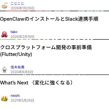
こじこじ
2026
年
1
月
29
日
OpenClawのインストールとSlack連携手順
tako
2026
年
2
月
19
日
クロスプラットフォーム開発の事前準備
(Flutter/Unity)
信夫祐貴
2024
年
8
月
8
日
What’s Next （変化に強くなる）
neishi
2021
年
5
月
26
日