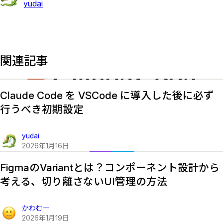
yudai
関連記事
Claude Code を VSCode に導入した後に必ず
行うべき初期設定
yudai
2026
年
1
月
16
日
FigmaのVariantとは？コンポーネント設計から
考える、切り離さないUI管理の方法
かわむー
2026
年
1
月
19
日