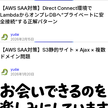
【AWS SAA対策】Direct Connect環境で
LambdaからオンプレDBへ“プライベートに安
全接続”する正解パターン
yudai
2026
年
2
月
15
日
【AWS SAA対策】S3静的サイト × Ajax × 複数
ドメイン問題
yudai
2026
年
1
月
20
日