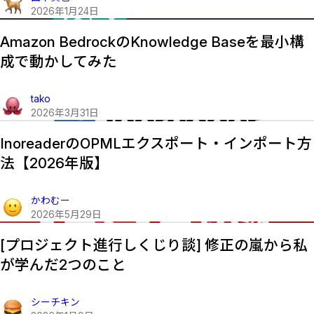
2026
年
1
月
24
日
Amazon BedrockのKnowledge Baseを最小構
成で動かしてみた
tako
2026
年
3
月
31
日
InoreaderのOPMLエクスポート・インポート方
法【2026年版】
かわむー
2026
年
5
月
29
日
[プロジェクト進行しくじり談] 修正の嵐から私
が学んだ2つのこと
シーチキン