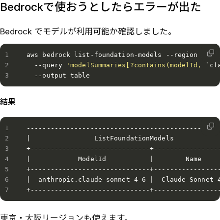
Bedrockで使おうとしたらエラーが出た
Bedrock でモデルが利用可能か確認しました。
aws bedrock list-foundation-models --region ap-no
  --query 
'modelSummaries[?contains(modelId, 
`
cl
  --output table
結果
-------------------------------------------------
|                ListFoundationModels            
+------------------------------+-----------------
|            ModelId           |        Name     
+------------------------------+-----------------
|  anthropic.claude-sonnet-4-6 |  Claude Sonnet 4
+------------------------------+----------------
東京・大阪リージョンも使えます。