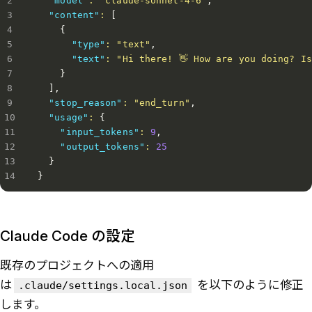
"model"
:
"claude-sonnet-4-6"
,
"content"
:
[
{
"type"
:
"text"
,
"text"
:
"Hi there! 👋 How are you doing? I
}
]
,
"stop_reason"
:
"end_turn"
,
"usage"
:
{
"input_tokens"
:
9
,
"output_tokens"
:
25
}
}
Claude Code の設定
既存のプロジェクトへの適用
は
を以下のように修正
.claude/settings.local.json
します。