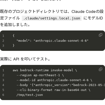
既存のプロジェクトディレクトリでは、Claude Codeの設
定ファイル
にモデルID
.claude/settings.local.json
を追加しました。
{

  "model": "anthropic.claude-sonnet-4-6"

}
実際に API を叩いてテスト。
aws bedrock-runtime invoke-model \

  --region ap-northeast-1 \

  --model-id anthropic.claude-sonnet-4-6 \

  --body '{"anthropic_version":"bedrock-2023-05-3
  --cli-binary-format raw-in-base64-out \

  /tmp/test.json