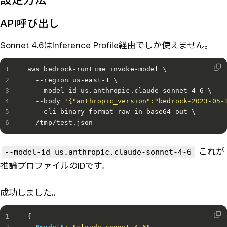
API呼び出し
Sonnet 4.6はInference Profile経由でしか使えません。
aws bedrock-runtime invoke-model \

  --region us-east-1 \

  --model-id us.anthropic.claude-sonnet-4-6 \

  --body 
'{"anthropic_version":"bedrock-2023-05-
  --cli-binary-format raw-in-base64-out \

  /tmp/test.json
これが
--model-id us.anthropic.claude-sonnet-4-6
推論プロファイルのIDです。
成功しました。
{