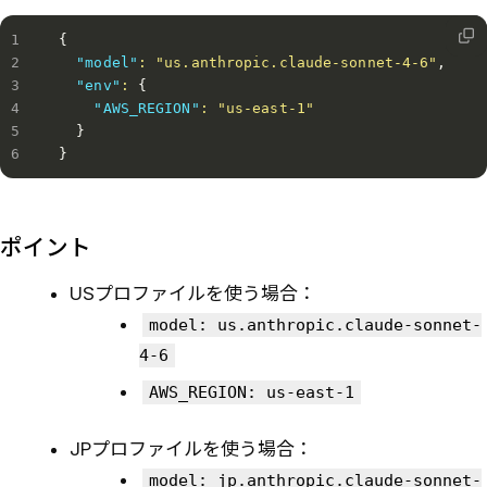
{
"model"
:
"us.anthropic.claude-sonnet-4-6"
,
"env"
:
{
"AWS_REGION"
:
"us-east-1"
}
}
ポイント
USプロファイルを使う場合：
model: us.anthropic.claude-sonnet-
4-6
AWS_REGION: us-east-1
JPプロファイルを使う場合：
model: jp.anthropic.claude-sonnet-