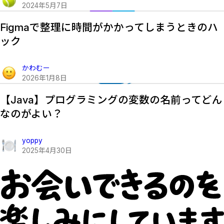
2024
年
5
月
7
日
Figmaで整理に時間がかかってしまうときのハ
ック
かわむー
2026
年
1
月
8
日
【Java】プログラミングの変数の名前ってどん
なのがよい？
yoppy
2025
年
4
月
30
日