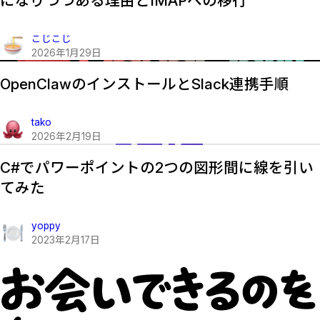
になりつつある理由とIMAPへの移行
こじこじ
2026
年
1
月
29
日
OpenClawのインストールとSlack連携手順
tako
2026
年
2
月
19
日
C#でパワーポイントの2つの図形間に線を引い
てみた
yoppy
2023
年
2
月
17
日