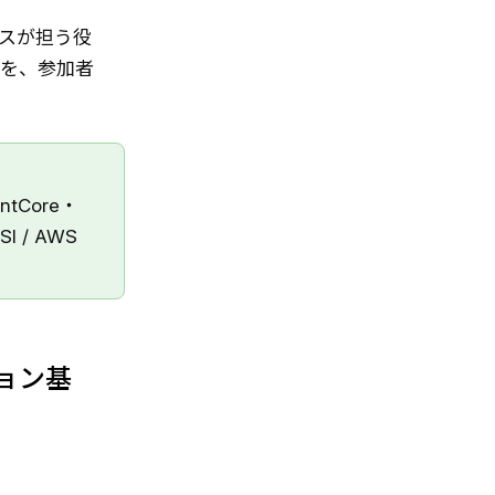
スが担う役
」を、参加者
entCore・
SI / AWS
ション基