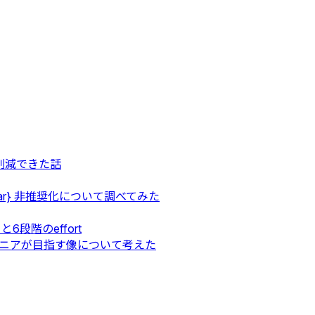
円も削減できた話
${var} 非推奨化について調べてみた
 と6段階のeffort
ジニアが目指す像について考えた