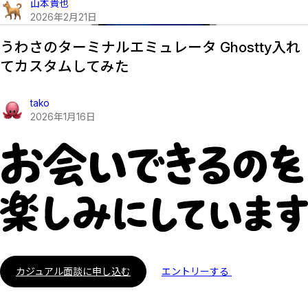
山本貴也
2026
年
2
月
21
日
うわさのターミナルエミュレータ Ghostty入れ
てカスタムしてみた
tako
2026
年
1
月
16
日
カジュアル面談に申し込む
エントリーする