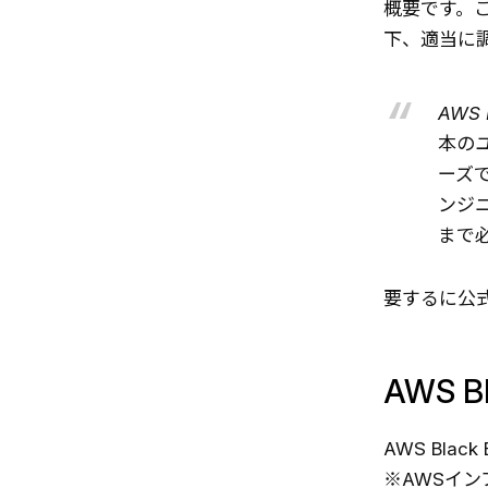
概要です。
下、適当に
AWS 
本の
ーズ
ンジ
まで
要するに公
AWS B
AWS Bl
※AWSイ