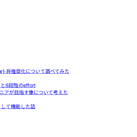
${var} 非推奨化について調べてみた
 と6段階のeffort
ジニアが目指す像について考えた
点検として機能した話